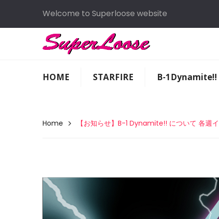
Welcome to Superloose website
HOME
STARFIRE
B-1Dynamite!!
Home
【お知らせ】B-1 Dynamite!! について 