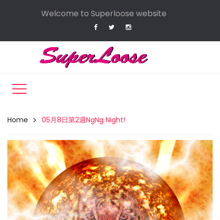
Welcome to Superloose website
Home
05月8日第2週NgNg Night!