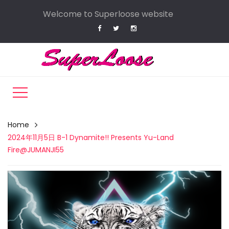
Welcome to Superloose website
Home
2024年11月5日 B-1 Dynamite!! Presents Yu-Land
Fire@JUMANJI55