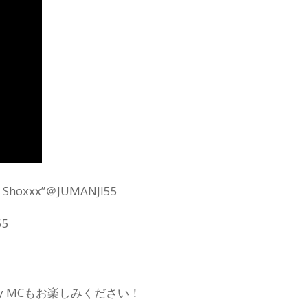
o Shoxxx”＠JUMANJI55
55
Dirty MCもお楽しみください！