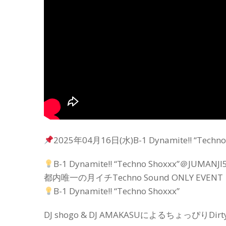
2025年04月16日(水)B-1 Dynamite!! “Techn
B-1 Dynamite!! “Techno Shoxxx”＠JUMANJI
都内唯一の月イチTechno Sound ONLY EVENT
B-1 Dynamite!! “Techno Shoxxx”
DJ shogo & DJ AMAKASUによるちょっぴり