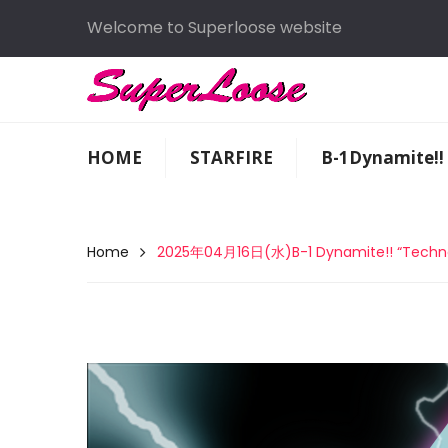
Welcome to Superloose website
HOME
STARFIRE
B-1Dynamite!!
Home
2025年04月16日(水)B-1 Dynamite!! “Techn