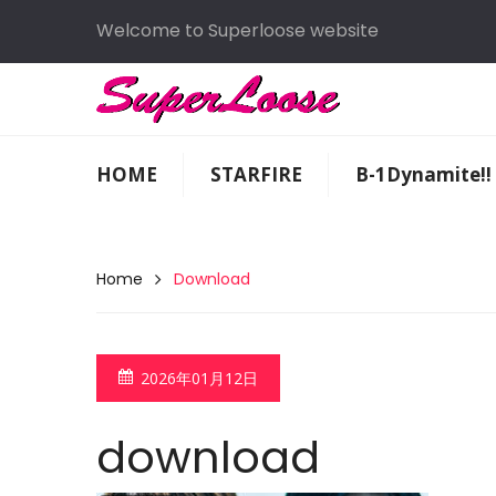
Welcome to Superloose website
HOME
STARFIRE
B-1Dynamite!!
Home
Download
2026年01月12日
download