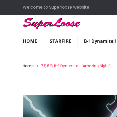
Welcome to Superloose website
HOME
STARFIRE
B-1Dynamite!!
Home
7月6日 B-1 Dynamite!! “Amazing Night”