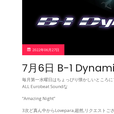
2022年06月27日
7月6日 B-1 Dynamit
毎月第一水曜日はちょっぴり懐かしいところにフ
ALL Eurobeat Soundな
“Amazing Night”
3次ど真ん中からLovepara,超然,リクエス