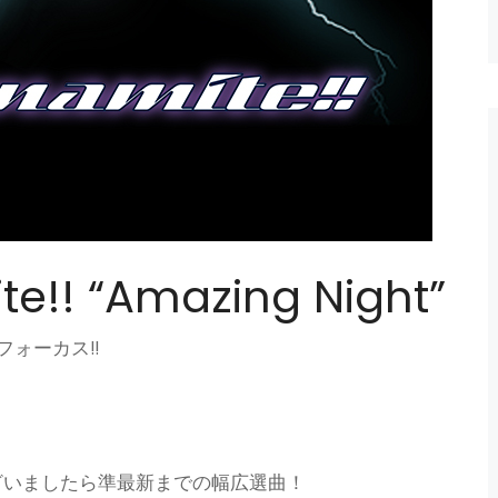
e!! “Amazing Night”
ォーカス!!
トございましたら準最新までの幅広選曲！