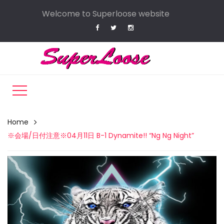
Welcome to Superloose website
Home
※会場/日付注意※04月11日 B-1 Dynamite!! “Ng Ng Night”