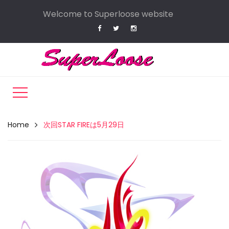
Welcome to Superloose website
Home
次回STAR FIREは5月29日