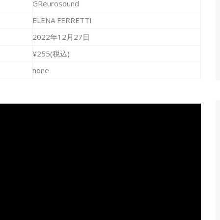
GReurosound
ELENA FERRETTI
2022年12月27日
¥255(税込)
none