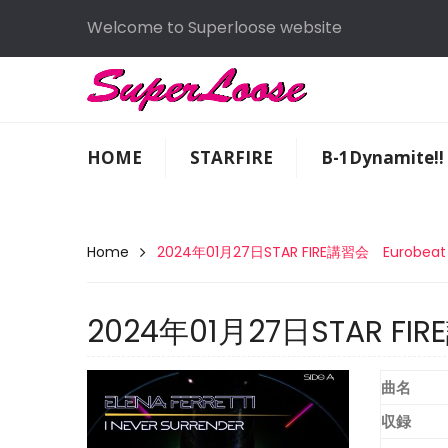
Welcome to Superloose website
HOME
STARFIRE
B-1Dynamite!!
Home
2024年01月27日STAR FIRE講習会 Eurobeat
2024年01月27日STAR FI
曲名
収録