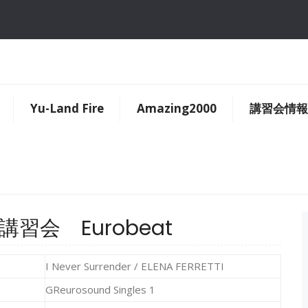
Yu-Land Fire
Amazing2000
講習会情報
RE講習会 Eurobeat
I Never Surrender / ELENA FERRETTI
GReurosound Singles 1